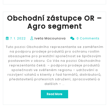
v
oboru
ochrana
rostlin
Obchodní zástupce OR –
se
Agro segment
zaměřením
na
herbologii“
7. 1. 2022
Iveta Macounova
0 Comments
Tuto pozici Obchodního reprezentanta se zaměřením
na podporu prodeje produktů pro ochranu rostlin
obsazujeme pro prestižní společnost se špičkovým
postavením v oboru. Co Vás na pozici Obchodního
reprezentanta čeká: – podpora prodeje produktů
společnosti ve svěřeném regionu – udržování a
rozvíjení vztahů s klienty z řad farmářů, distributorů,
představitelů profesních sdružení, zpracovatelů a
dalších – …
„Obchodní
Read More
zástupce
OR
–