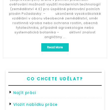
ověřování možností využití moderních technologií
(zemědělství 4.0) pro úspěšné pěstování polních
plodin Požadavky: – ukončené vysokoškolské
vzdělání v oboru všeobecné zemědělství, směr
rostlinná výroba nebo ochrana rostlin, obecná
fytotechnika, případně agroekologie nebo
systematická botanika – aktivní znalost
angličtiny …
„Výzkumný/vědecký
Read More
pracovník
luskoviny“
CO CHCETE UDĚLAT?
Najít práci
Vložit nabídku práce