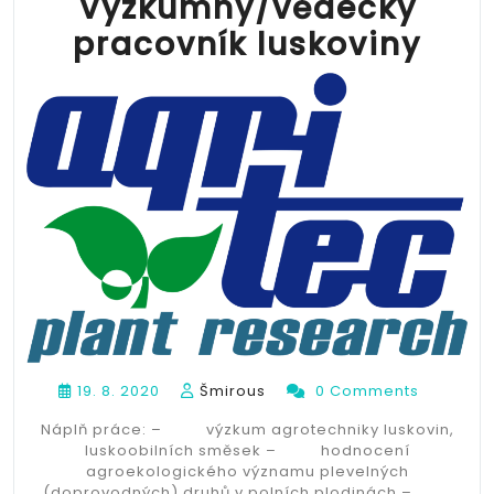
Výzkumný/vědecký
pracovník luskoviny
19. 8. 2020
Šmirous
0 Comments
Náplň práce: – výzkum agrotechniky luskovin,
luskoobilních směsek – hodnocení
agroekologického významu plevelných
(doprovodných) druhů v polních plodinách –