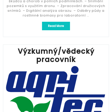
škůdců a chorob v polních podmínkách. – Snímání
pozemků s využitím dronu. – Zpracování družicových
snímků. – Digitální analýza obrazu. – Odběry půdy a
rostlinné biomasy pro laboratorní …
„Specialisté
Read More
precizních
technologií
rostlinné
výroby“
Výzkumný/vědecký
pracovník