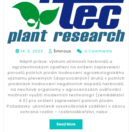
14. 2. 2023
Šmirous
0 Comments
Náplň práce: výzkum účinnosti herbicidů a
agrotechnických opatření na snížení zaplevelení
porostů polních plodin hodnocení agroekologického
významu plevelných (doprovodných) druhů v polních
plodinách hodnocení negativních dopadů herbicidů
na necílové organismy v agrocenózách ověřování
možností využití moderních technologií (zemědělství
4.0) pro snížení zaplevelení polních plodin
Požadavky: ukončené vysokoškolské vzdělání v oboru
ochrana rostlin – rostlinolékařství, nebo …
„Výzkumný/vědecký
Read More
pracovník