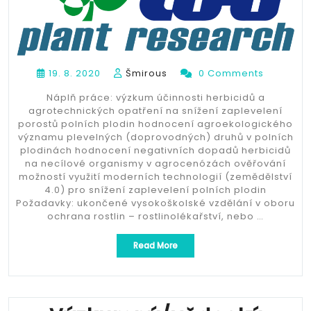
19. 8. 2020
Šmirous
0 Comments
Náplň práce: výzkum účinnosti herbicidů a
agrotechnických opatření na snížení zaplevelení
porostů polních plodin hodnocení agroekologického
významu plevelných (doprovodných) druhů v polních
plodinách hodnocení negativních dopadů herbicidů
na necílové organismy v agrocenózách ověřování
možností využití moderních technologií (zemědělství
4.0) pro snížení zaplevelení polních plodin
Požadavky: ukončené vysokoškolské vzdělání v oboru
ochrana rostlin – rostlinolékařství, nebo …
„Výzkumný/vědecký
Read More
pracovník“